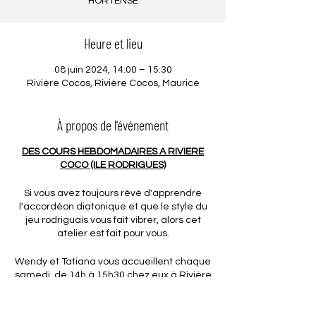
HORTENSE
Heure et lieu
08 juin 2024, 14:00 – 15:30
Rivière Cocos, Rivière Cocos, Maurice
À propos de l'événement
DES COURS HEBDOMADAIRES A RIVIERE
COCO (ILE RODRIGUES)
Si vous avez toujours rêvé d'apprendre
l'accordéon diatonique et que le style du
jeu rodriguais vous fait vibrer, alors cet
atelier est fait pour vous.
Wendy et Tatiana vous accueillent chaque
samedi, de 14h à 15h30 chez eux à Rivière
Coco.
Un rendez-vous hebdomadaire destiné à
toute personne désireuse de progresser