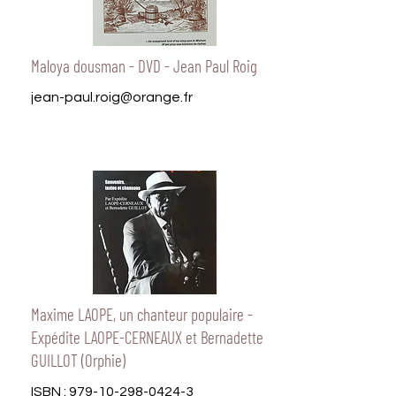
Maloya dousman - DVD - Jean Paul Roig
jean-paul.roig@orange.fr
Maxime LAOPE, un chanteur populaire -
Expédite LAOPE-CERNEAUX et Bernadette
GUILLOT (Orphie)
ISBN :
979-10-298-0424-3