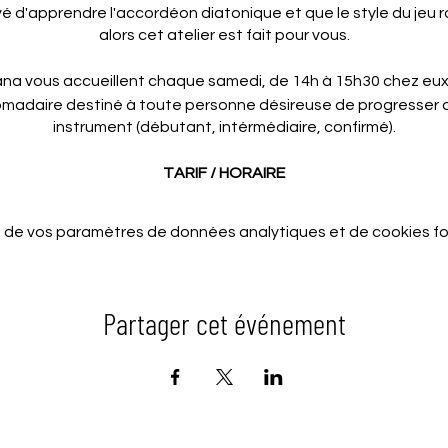
é d'apprendre l'accordéon diatonique et que le style du jeu ro
alors cet atelier est fait pour vous.
na vous accueillent chaque samedi, de 14h à 15h30 chez eux 
adaire destiné à toute personne désireuse de progresser d
instrument (débutant, intérmédiaire, confirmé).
TARIF / HORAIRE
Tarif : 150 Rs / cours
 de vos paramètres de données analytiques et de cookies fo
Durée : 1h30, de 14h à 15h30
CONTACT :
Partager cet événement
Tatiana : +230 54 570 314
Wendy : +230 59 100 301