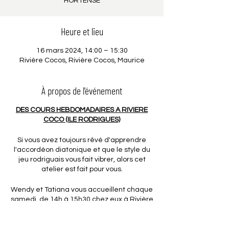
HORTENSE
Heure et lieu
16 mars 2024, 14:00 – 15:30
Rivière Cocos, Rivière Cocos, Maurice
À propos de l'événement
DES COURS HEBDOMADAIRES A RIVIERE
COCO (ILE RODRIGUES)
Si vous avez toujours rêvé d'apprendre
l'accordéon diatonique et que le style du
jeu rodriguais vous fait vibrer, alors cet
atelier est fait pour vous.
Wendy et Tatiana vous accueillent chaque
samedi, de 14h à 15h30 chez eux à Rivière
Coco.
Un rendez-vous hebdomadaire destiné à
toute personne désireuse de progresser