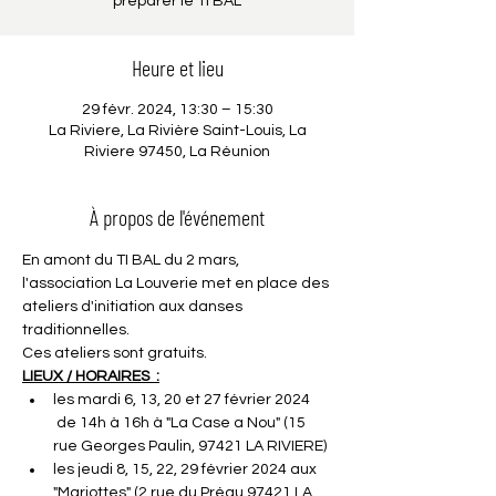
préparer le TI BAL
Heure et lieu
29 févr. 2024, 13:30 – 15:30
La Riviere, La Rivière Saint-Louis, La
Riviere 97450, La Réunion
À propos de l'événement
En amont du TI BAL du 2 mars, 
l'association La Louverie met en place des 
ateliers d'initiation aux danses 
traditionnelles.
Ces ateliers sont gratuits.
LIEUX / HORAIRES  :
les mardi 6, 13, 20 et 27 février 2024 
 de 14h à 16h à "La Case a Nou" (15 
rue Georges Paulin, 97421 LA RIVIERE)
les jeudi 8, 15, 22, 29 février 2024 aux 
"Mariottes" (2 rue du Préau 97421 LA 