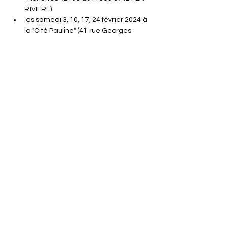
RIVIERE)
les samedi 3, 10, 17, 24 février 2024 à 
la "Cité Pauline" (41 rue Georges 
Paulin 97421 LA RIVIERE)
Afficher plus
Partager cet événement
Politique de confidentialité
Politique de cookies
Mentions légales
Conditions générales de vente